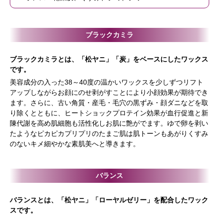
ブラックカミラ
ブラックカミラとは、「松ヤニ」「炭」をベースにしたワックス
です。
美容成分の入った38～40度の温かいワックスを少しずつリフト
アップしながらお顔にのせ剥がすことにより小顔効果が期待でき
ます。さらに、古い角質・産毛・毛穴の黒ずみ・顔ダニなどを取
り除くとともに、ヒートショックプロテイン効果が血行促進と新
陳代謝を高め肌細胞も活性化しお肌に艶がでます。ゆで卵を剥い
たようなピカピカプリプリのたまご肌は肌トーンもあがりくすみ
のないキメ細やかな素肌美へと導きます。
バランス
バランスとは、「松ヤニ」「ローヤルゼリー」を配合したワック
スです。