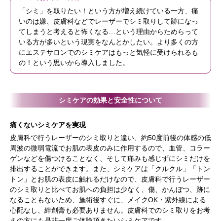
「シミ」を取りたい！という方が増え続けている一方、痛
いのは嫌、皮膚科などでレーザーでシミ取りして跡になっ
てしまうと考えると怖くなる…という理由からためらって
いる方が多いという現実をなんとかしたい。より多くの方
にエステサロンでのシミケアはもっと気軽に受けられるも
の！という思いから導入しました。
シミケアの効果と安全性について
痛くないシミケアを実現
皮膚科で行うレーザーのシミ取りと違い、約50度前後の体感の低
周波の微弱電流でお肌の表皮のみに作用するので、血管、コラー
ゲンなどを傷つけることなく、そして痛みも感じずにシミだけを
排出することができます。また、シミケアは「クルクル」「トン
トン」とお肌の表皮に触れるだけなので、皮膚科で行うレーザー
のシミ取りと比べてお肌への負担は少なく、傷、かんぼつ、跡に
なることもないため、施術後すぐに、メイクOK・紫外線による
心配なし、絆創膏も必要ありません。皮膚科でのシミ取りをお考
えの方にも是非一度ご体験頂きたいシミケアです。