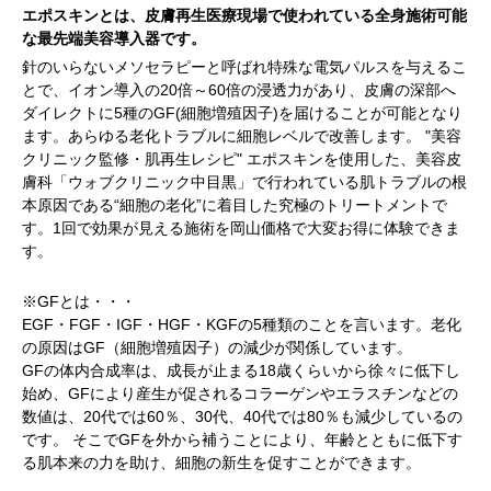
エポスキンとは、皮膚再生医療現場で使われている全身施術可能
な最先端美容導入器です。
針のいらないメソセラピーと呼ばれ特殊な電気パルスを与えるこ
とで、イオン導入の20倍～60倍の浸透力があり、皮膚の深部へ
ダイレクトに5種のGF(細胞増殖因子)を届けることが可能となり
ます。あらゆる老化トラブルに細胞レベルで改善します。 "美容
クリニック監修・肌再生レシピ" エポスキンを使用した、美容皮
膚科「ウォブクリニック中目黒」で行われている肌トラブルの根
本原因である“細胞の老化”に着目した究極のトリートメントで
す。1回で効果が見える施術を岡山価格で大変お得に体験できま
す。
※GFとは・・・
EGF・FGF・IGF・HGF・KGFの5種類のことを言います。老化
の原因はGF（細胞増殖因子）の減少が関係しています。
GFの体内合成率は、成長が止まる18歳くらいから徐々に低下し
始め、GFにより産生が促されるコラーゲンやエラスチンなどの
数値は、20代では60％、30代、40代では80％も減少しているの
です。 そこでGFを外から補うことにより、年齢とともに低下す
る肌本来の力を助け、細胞の新生を促すことができます。